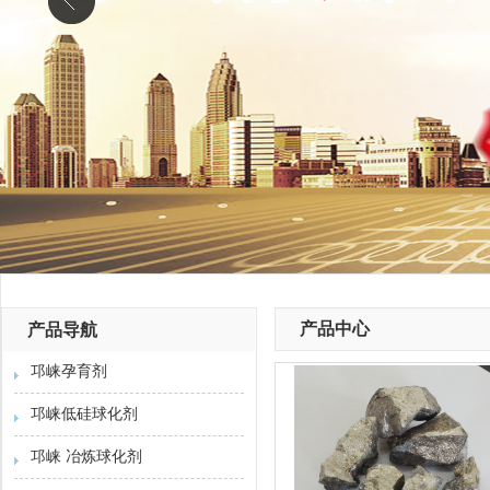
产品中心
产品导航
邛崃孕育剂
邛崃低硅球化剂
邛崃 冶炼球化剂