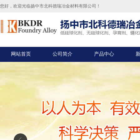
您好，欢迎光临扬中市北科德瑞冶金材料有限公司！
网站首页
公司简介
产品中心