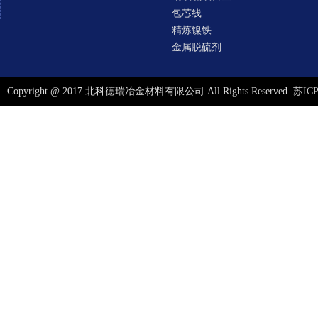
包芯线
精炼镍铁
金属脱硫剂
Copyright @ 2017 北科德瑞冶金材料有限公司 All Rights Reserved.
苏ICP