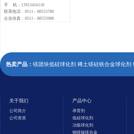
手 机：13913416118
联系电话：0511 - 88553788
企业传真：0511 - 88555988
热卖产品：
镁团块低硅球化剂 稀土镁硅铁合金球化剂 
关于我们
产品中心
公司简介
孕育剂
公司资质
低硅球化剂
冶炼球化剂
铜镁镍镁合金