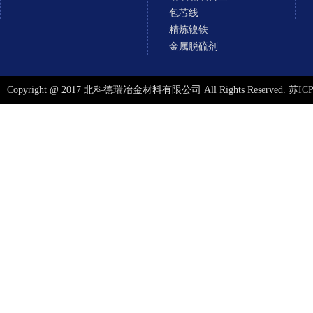
包芯线
精炼镍铁
金属脱硫剂
Copyright @ 2017 北科德瑞冶金材料有限公司 All Rights Reserved.
苏ICP