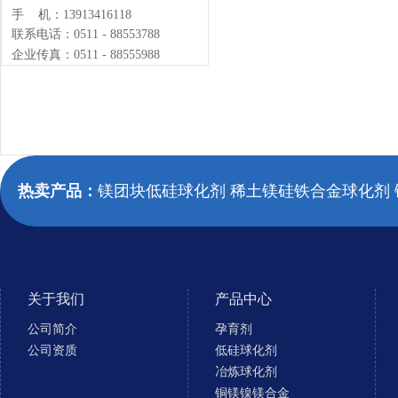
手 机：13913416118
联系电话：0511 - 88553788
企业传真：0511 - 88555988
热卖产品：
镁团块低硅球化剂 稀土镁硅铁合金球化剂 
关于我们
产品中心
公司简介
孕育剂
公司资质
低硅球化剂
冶炼球化剂
铜镁镍镁合金