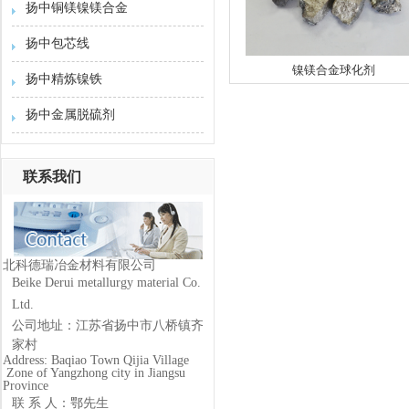
扬中铜镁镍镁合金
扬中包芯线
镍镁合金球化剂
扬中精炼镍铁
扬中金属脱硫剂
联系我们
北科德瑞冶金材料有限公司
Beike Derui metallurgy material Co.
Ltd.
公司地址：江苏省扬中市八桥镇齐
家村
Address: Baqiao Town Qijia Village
Zone of Yangzhong city in Jiangsu
Province
联 系 人：鄂先生