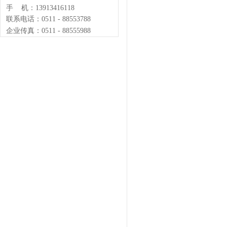
手 机：13913416118
联系电话：0511 - 88553788
企业传真：0511 - 88555988