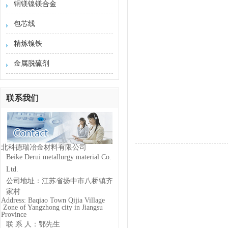
铜镁镍镁合金
包芯线
精炼镍铁
金属脱硫剂
联系我们
北科德瑞冶金材料有限公司
Beike Derui metallurgy material Co.
Ltd.
公司地址：江苏省扬中市八桥镇齐
家村
Address: Baqiao Town Qijia Village
Zone of Yangzhong city in Jiangsu
Province
联 系 人：鄂先生