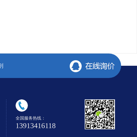
剂
全国服务热线：
13913416118