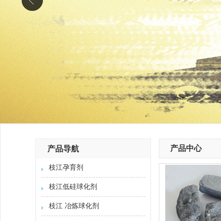
产品中心
产品导航
枝江孕育剂
枝江低硅球化剂
枝江 冶炼球化剂