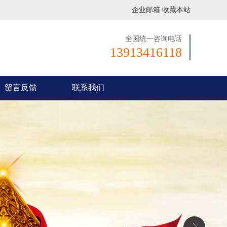
企业邮箱
收藏本站
全国统一咨询电话
13913416118
留言反馈
联系我们