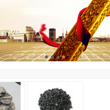
1
2
3
4