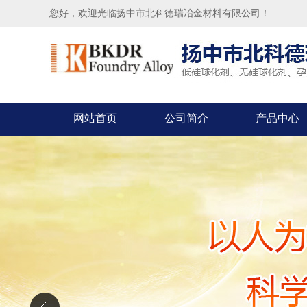
您好，欢迎光临扬中市北科德瑞冶金材料有限公司！
网站首页
公司简介
产品中心