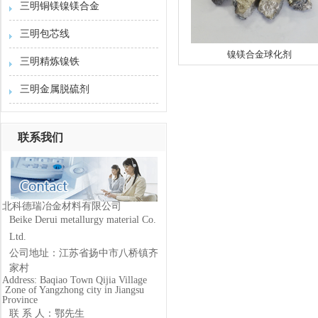
三明铜镁镍镁合金
三明包芯线
镍镁合金球化剂
三明精炼镍铁
三明金属脱硫剂
联系我们
北科德瑞冶金材料有限公司
Beike Derui metallurgy material Co.
Ltd.
公司地址：江苏省扬中市八桥镇齐
家村
Address: Baqiao Town Qijia Village
Zone of Yangzhong city in Jiangsu
Province
联 系 人：鄂先生