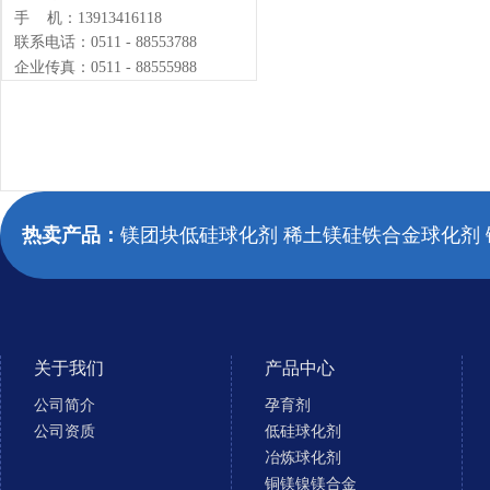
手 机：13913416118
联系电话：0511 - 88553788
企业传真：0511 - 88555988
热卖产品：
镁团块低硅球化剂 稀土镁硅铁合金球化剂 
关于我们
产品中心
公司简介
孕育剂
公司资质
低硅球化剂
冶炼球化剂
铜镁镍镁合金