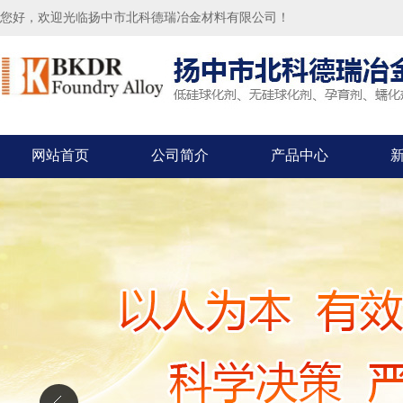
您好，欢迎光临扬中市北科德瑞冶金材料有限公司！
网站首页
公司简介
产品中心