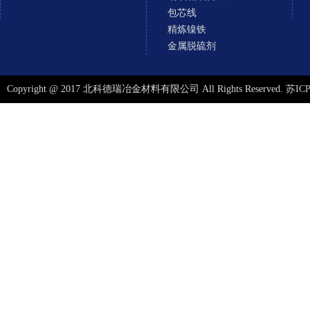
包芯线
精炼镍铁
金属脱硫剂
Copyright @ 2017 北科德瑞冶金材料有限公司 All Rights Reserved.
苏ICP