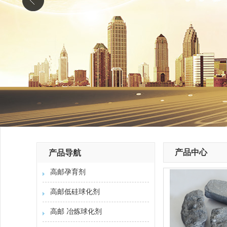
产品中心
产品导航
高邮孕育剂
高邮低硅球化剂
高邮 冶炼球化剂