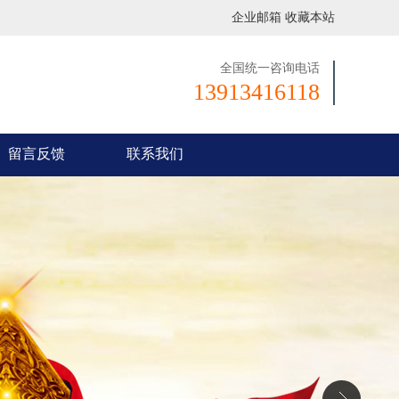
企业邮箱
收藏本站
全国统一咨询电话
13913416118
留言反馈
联系我们