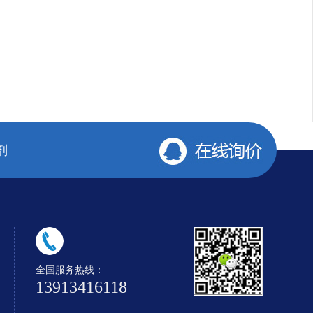
剂
全国服务热线：
13913416118