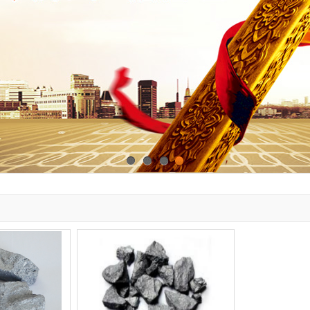
1
2
3
4