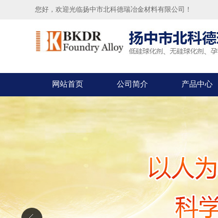
您好，欢迎光临扬中市北科德瑞冶金材料有限公司！
网站首页
公司简介
产品中心