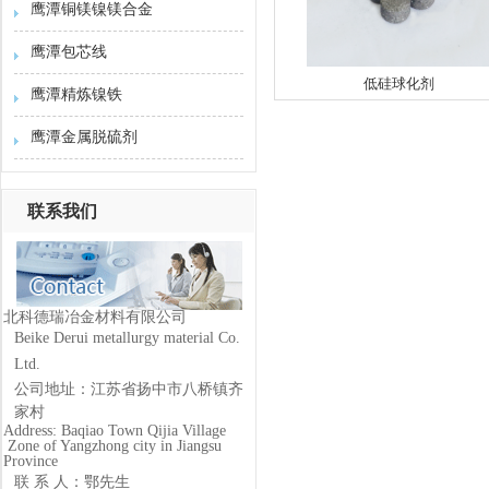
鹰潭铜镁镍镁合金
鹰潭包芯线
低硅球化剂
鹰潭精炼镍铁
鹰潭金属脱硫剂
联系我们
北科德瑞冶金材料有限公司
Beike Derui metallurgy material Co.
Ltd.
公司地址：江苏省扬中市八桥镇齐
家村
Address: Baqiao Town Qijia Village
Zone of Yangzhong city in Jiangsu
Province
联 系 人：鄂先生