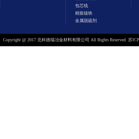
包芯线
精炼镍铁
金属脱硫剂
Copyright @ 2017 北科德瑞冶金材料有限公司 All Rights Reserved.
苏ICP