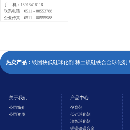
手 机：13913416118
联系电话：0511 - 88553788
企业传真：0511 - 88555988
热卖产品：
镁团块低硅球化剂 稀土镁硅铁合金球化剂 
关于我们
产品中心
公司简介
孕育剂
公司资质
低硅球化剂
冶炼球化剂
铜镁镍镁合金