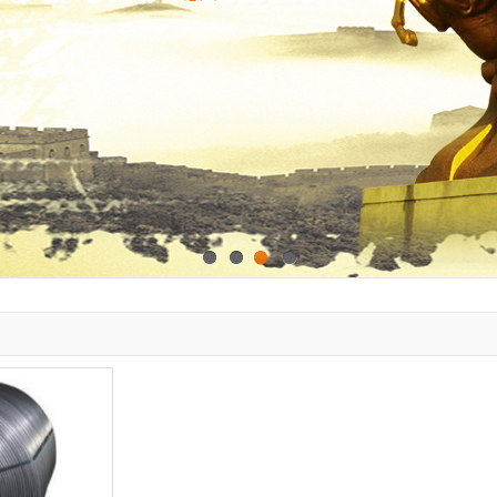
1
2
3
4