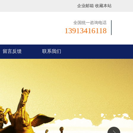
企业邮箱
收藏本站
全国统一咨询电话
13913416118
留言反馈
联系我们