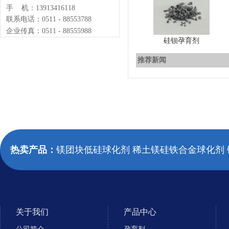
手 机：13913416118
联系电话：0511 - 88553788
企业传真：0511 - 88555988
硅钡孕育剂
推荐新闻
热卖产品：
镁团块低硅球化剂 稀土镁硅铁合金球化剂 
关于我们
产品中心