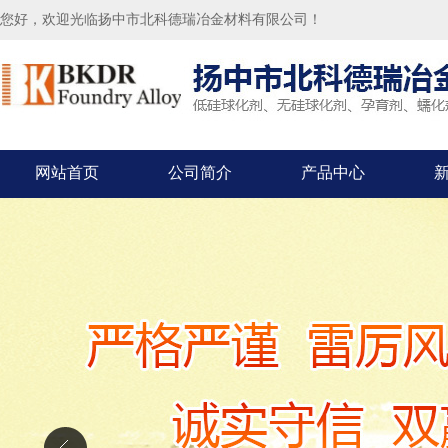
您好，欢迎光临扬中市北科德瑞冶金材料有限公司！
网站首页
公司简介
产品中心