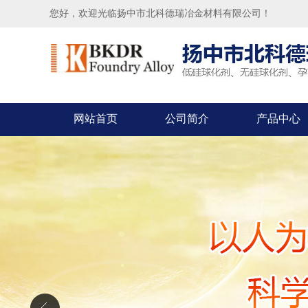
您好，欢迎光临扬中市北科德瑞冶金材料有限公司！
网站首页
公司简介
产品中心