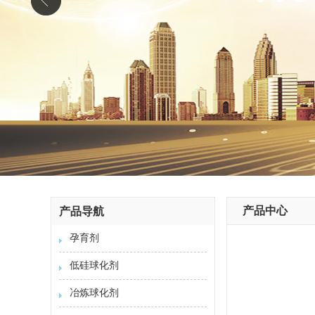
产品中心
产品导航
孕育剂
低硅球化剂
冶炼球化剂