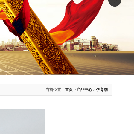
当前位置：
首页
>
产品中心
>
孕育剂