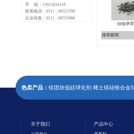
手 机：13913416118
联系电话：0511 - 88553788
企业传真：0511 - 88555988
硅钡孕
推荐新闻
热卖产品：
镁团块低硅球化剂 稀土镁硅铁合金球
关于我们
产品中心