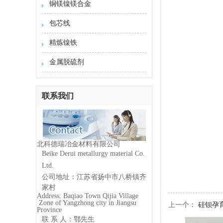
铜镁镍镁合金
包芯线
精炼镍铁
金属脱硫剂
联系我们
北科德瑞冶金材料有限公司
Beike Derui metallurgy material Co.
Ltd.
公司地址：江苏省扬中市八桥镇齐
家村
Address: Baqiao Town Qijia Village
Zone of Yangzhong city in Jiangsu
上一个：
硅钡孕
Province
联 系 人：鄂先生