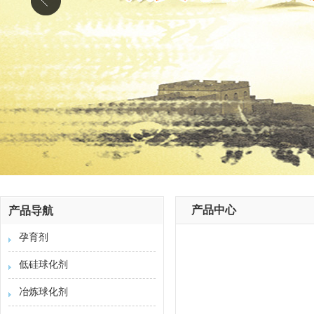
产品中心
产品导航
孕育剂
低硅球化剂
冶炼球化剂