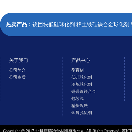
热卖产品：
镁团块低硅球化剂 稀土镁硅铁合金球化剂 
关于我们
产品中心
公司简介
孕育剂
公司资质
低硅球化剂
冶炼球化剂
铜镁镍镁合金
包芯线
精炼镍铁
金属脱硫剂
Copyright @ 2017 北科德瑞冶金材料有限公司 All Rights Reserved.
苏ICP