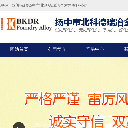
您好，欢迎光临扬中市北科德瑞冶金材料有限公司！
网站首页
公司简介
产品中心