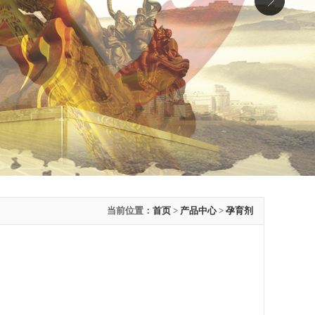
当前位置：
首页
>
产品中心
>
孕育剂