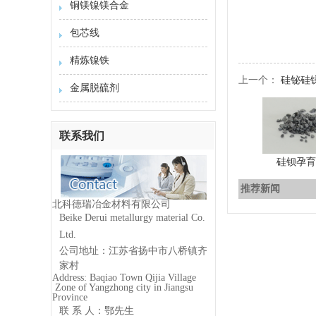
铜镁镍镁合金
包芯线
精炼镍铁
上一个：
硅铋硅
金属脱硫剂
联系我们
硅钡孕
推荐新闻
北科德瑞冶金材料有限公司
Beike Derui metallurgy material Co.
Ltd.
公司地址：江苏省扬中市八桥镇齐
家村
Address: Baqiao Town Qijia Village
Zone of Yangzhong city in Jiangsu
Province
联 系 人：鄂先生