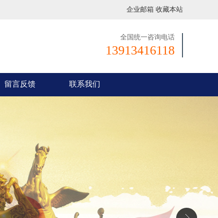
企业邮箱
收藏本站
全国统一咨询电话
13913416118
留言反馈
联系我们