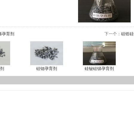
锑孕育剂
下一个：
硅锆硅
育剂
硅锶孕育剂
硅铋硅锑孕育剂