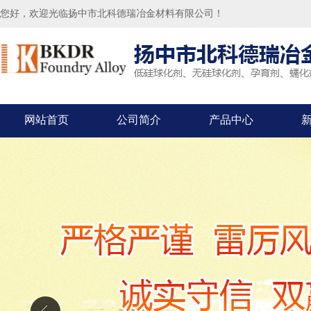
您好，欢迎光临扬中市北科德瑞冶金材料有限公司！
网站首页
公司简介
产品中心