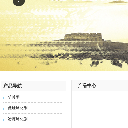
产品中心
产品导航
孕育剂
低硅球化剂
冶炼球化剂