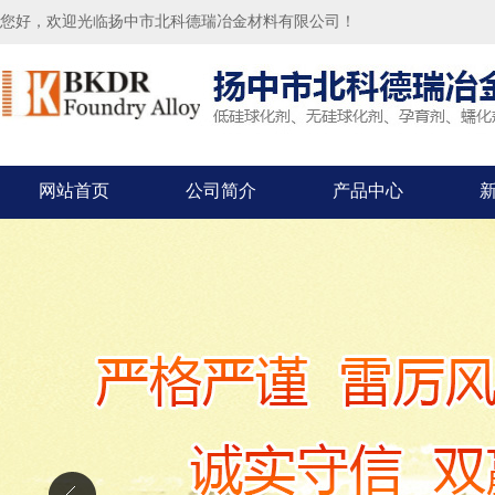
您好，欢迎光临扬中市北科德瑞冶金材料有限公司！
网站首页
公司简介
产品中心