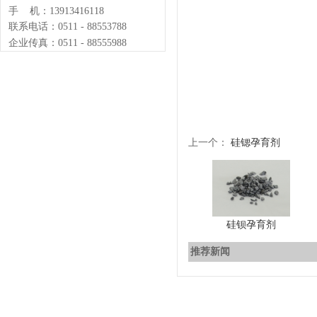
手 机：13913416118
联系电话：0511 - 88553788
企业传真：0511 - 88555988
上一个：
硅锶孕育剂
硅钡孕育剂
推荐新闻