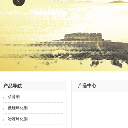
产品中心
产品导航
孕育剂
低硅球化剂
冶炼球化剂