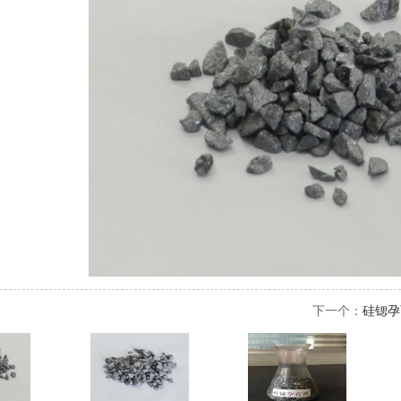
下一个：
硅锶孕