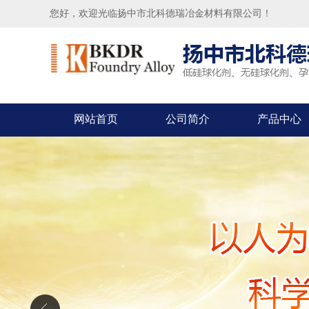
您好，欢迎光临扬中市北科德瑞冶金材料有限公司！
网站首页
公司简介
产品中心