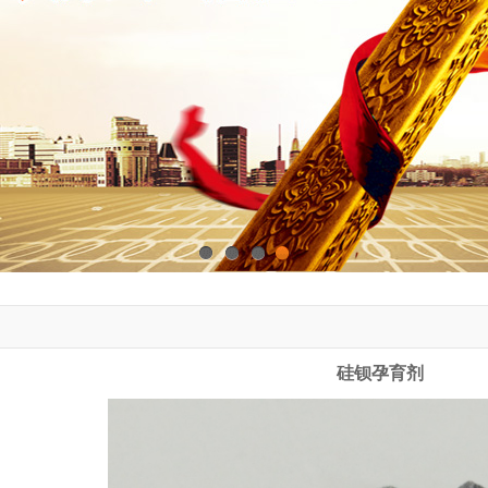
1
2
3
4
硅钡孕育剂