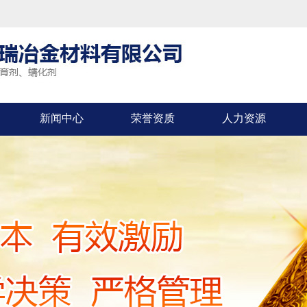
新闻中心
荣誉资质
人力资源