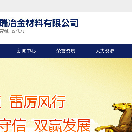
新闻中心
荣誉资质
人力资源