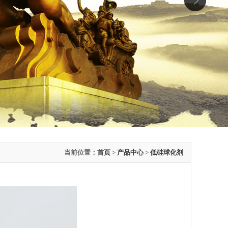
当前位置：
首页
>
产品中心
>
低硅球化剂