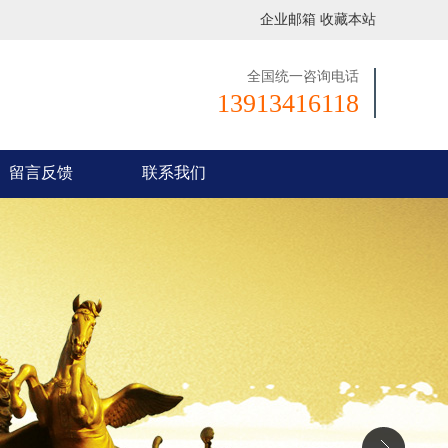
企业邮箱
收藏本站
全国统一咨询电话
13913416118
留言反馈
联系我们