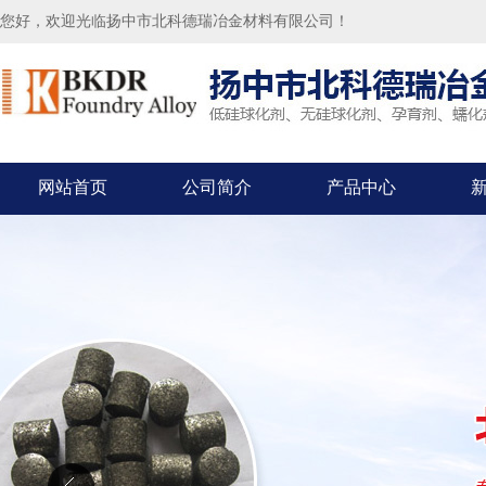
您好，欢迎光临扬中市北科德瑞冶金材料有限公司！
网站首页
公司简介
产品中心