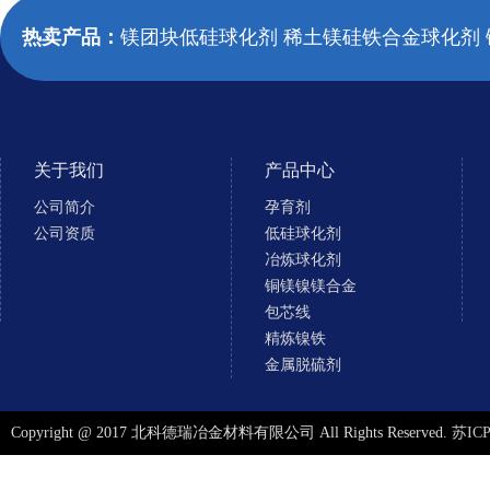
热卖产品：
镁团块低硅球化剂 稀土镁硅铁合金球化剂 
关于我们
产品中心
公司简介
孕育剂
公司资质
低硅球化剂
冶炼球化剂
铜镁镍镁合金
包芯线
精炼镍铁
金属脱硫剂
Copyright @ 2017 北科德瑞冶金材料有限公司 All Rights Reserved.
苏ICP