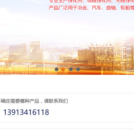
1
2
3
4