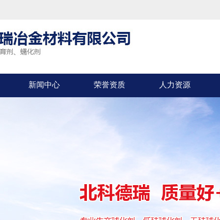
新闻中心
荣誉资质
人力资源