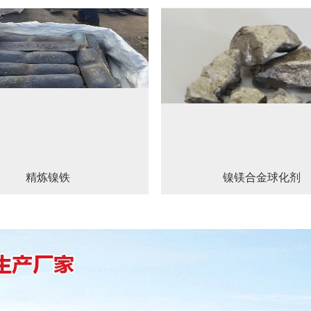
精炼镍铁
镍镁合金球化剂