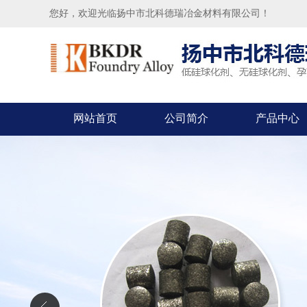
您好，欢迎光临扬中市北科德瑞冶金材料有限公司！
网站首页
公司简介
产品中心